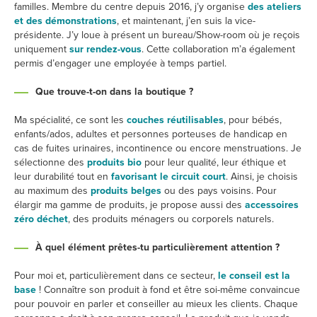
familles. Membre du centre depuis 2016, j’y organise
des ateliers
et des démonstrations
, et maintenant, j’en suis la vice-
présidente. J’y loue à présent un bureau/Show-room où je reçois
uniquement
sur rendez-vous
. Cette collaboration m’a également
permis d’engager une employée à temps partiel.
Que trouve-t-on dans la boutique ?
Ma spécialité, ce sont les
couches réutilisables
, pour bébés,
enfants/ados, adultes et personnes porteuses de handicap en
cas de fuites urinaires, incontinence ou encore menstruations. Je
sélectionne des
produits bio
pour leur qualité, leur éthique et
leur durabilité tout en
favorisant le circuit court
. Ainsi, je choisis
au maximum des
produits belges
ou des pays voisins. Pour
élargir ma gamme de produits, je propose aussi des
accessoires
zéro déchet
, des produits ménagers ou corporels naturels.
À quel élément prêtes-tu particulièrement attention ?
Pour moi et, particulièrement dans ce secteur,
le conseil est la
base
! Connaître son produit à fond et être soi-même convaincue
pour pouvoir en parler et conseiller au mieux les clients. Chaque