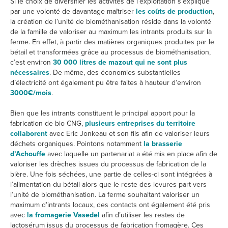
Si le choix de diversifier les activités de l’exploitation s’explique
par une volonté de davantage maîtriser
les coûts de production
,
la création de l’unité de biométhanisation réside dans la volonté
de la famille de valoriser au maximum les intrants produits sur la
ferme. En effet, à partir des matières organiques produites par le
bétail et transformées grâce au processus de biométhanisation,
c’est environ
30 000 litres de mazout qui ne sont plus
nécessaires
. De même, des économies substantielles
d’électricité ont également pu être faites à hauteur d’environ
3000€/mois
.
Bien que les intrants constituent le principal apport pour la
fabrication de bio CNG,
plusieurs entreprises du territoire
collaborent
avec Eric Jonkeau et son fils afin de valoriser leurs
déchets organiques. Pointons notamment
la brasserie
d’Achouffe
avec laquelle un partenariat a été mis en place afin de
valoriser les drèches issues du processus de fabrication de la
bière. Une fois séchées, une partie de celles-ci sont intégrées à
l’alimentation du bétail alors que le reste des levures part vers
l’unité de biométhanisation. La ferme souhaitant valoriser un
maximum d’intrants locaux, des contacts ont également été pris
avec
la fromagerie Vasedel
afin d’utiliser les restes de
lactosérum issus du processus de fabrication fromagère. Ces