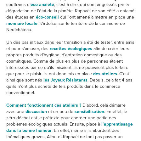
souffrants d’
éco-anxiété
, c’est-à-dire, qui sont angoissés par la
dégradation de l’état de la planète. Raphaël de son côté a entamé
des études en
éco-conseil
qui l’ont amené à mettre en place une
monnaie locale
, l’Ardoise, sur le territoire de la commune de
Neufchâteau.
Un des pas initiaux dans leur transition a été de tester, entre amis
et pour s’amuser, des
recettes écologiques
afin de créer leurs
propres produits d’hygiène, d’entretien domestique ou des
cosmétiques. Comme de plus en plus de personnes étaient
intéressées par ce qu’ils faisaient, ils ne pouvaient plus le faire
que pour le plaisir. Ils ont donc mis en place
des ateliers
. C’est
ainsi que sont nés
les Joyeux Résistants
. Depuis, cela fait 4 ans
qu’ils n’ont plus acheté de tels produits dans le commerce
conventionnel.
Comment fonctionnent ces ateliers ?
D’abord, cela démarre
avec une
discussion
et un peu de
sensibilisation
. En effet, le
zéro déchet est le prétexte pour aborder une partie des
problèmes écologiques actuels. Ensuite, place à
l’apprentissage
dans la bonne humeur
. En effet, même s’ils abordent des
thématiques graves, Aline et Raphaël ne font pas passer un