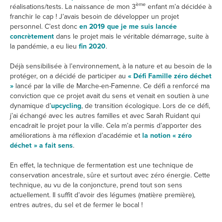
ème
réalisations/tests. La naissance de mon 3
enfant m’a décidée à
franchir le cap ! J’avais besoin de développer un projet
personnel. C’est donc
en 2019 que je me suis lancée
concrètement
dans le projet mais le véritable démarrage, suite à
la pandémie, a eu lieu
fin 2020
.
Déjà sensibilisée à l’environnement, à la nature et au besoin de la
protéger, on a décidé de participer au
« Défi Famille zéro déchet
»
lancé par la ville de Marche-en-Famenne. Ce défi a renforcé ma
conviction que ce projet avait du sens et venait en soutien à une
dynamique d’
upcycling
, de transition écologique. Lors de ce défi,
j’ai échangé avec les autres familles et avec Sarah Ruidant qui
encadrait le projet pour la ville. Cela m’a permis d’apporter des
améliorations à ma réflexion d’académie et
la notion « zéro
déchet » a fait sens
.
En effet, la technique de fermentation est une technique de
conservation ancestrale, sûre et surtout avec zéro énergie. Cette
technique, au vu de la conjoncture, prend tout son sens
actuellement. Il suffit d’avoir des légumes (matière première),
entres autres, du sel et de fermer le bocal !