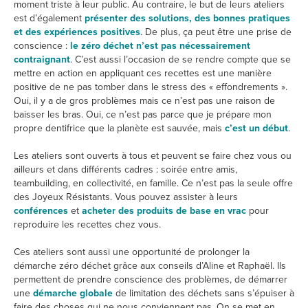
moment triste à leur public. Au contraire, le but de leurs ateliers
est d’également
présenter des solutions, des bonnes pratiques
et des expériences positives
. De plus, ça peut être une prise de
conscience :
le zéro déchet n’est pas nécessairement
contraignant
. C’est aussi l’occasion de se rendre compte que se
mettre en action en appliquant ces recettes est une manière
positive de ne pas tomber dans le stress des « effondrements ».
Oui, il y a de gros problèmes mais ce n’est pas une raison de
baisser les bras. Oui, ce n’est pas parce que je prépare mon
propre dentifrice que la planète est sauvée, mais
c’est un début
.
Les ateliers sont ouverts à tous et peuvent se faire chez vous ou
ailleurs et dans différents cadres : soirée entre amis,
teambuilding, en collectivité, en famille. Ce n’est pas la seule offre
des Joyeux Résistants. Vous pouvez assister à leurs
conférences
et
acheter des produits de base en vrac
pour
reproduire les recettes chez vous.
Ces ateliers sont aussi une opportunité de prolonger la
démarche zéro déchet grâce aux conseils d’Aline et Raphaël. Ils
permettent de prendre conscience des problèmes, de démarrer
une
démarche globale
de limitation des déchets sans s’épuiser à
faire des choses qui ne nous conviennent pas. On se met en