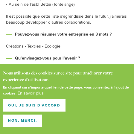
• Au sein de l'asbl Bettie (Tontelange)
Il est possible que cette liste s’agrandisse dans le futur, j’aimerais
beaucoup développer d’autres collaborations.
Pouvez-vous résumer votre entreprise en 3 mots ?
Créations - Textiles - Écologie
Qu’envisagez-vous pour l’avenir ?
Que cela continue et que les gens aient davantage d’intérêt pour
Nous utilisons des cookies sur ce site pour améliorer votre
ce genre d’articles.
expérience d'utilisateur.
J’aimerais également développer d’autres choses et pourquoi
En cliquant sur n'importe quel lien de cette page, vous consentez à l'ajout de
pas, un jour, avoir une petite boutique à la maison. J’ai eu la
En savoir plus
cookies.
chance de participer à une boutique éphémère à Arlon durant
l’été et cela donne envie de concrétiser certains projets. Affaire à
OUI, JE SUIS D'ACCORD
suivre donc !
Article rédigé par l'ADL de Tintigny/Habay
NON, MERCI.
POUR EN SAVOIR PLUS SUR MUMMY IS GREEN