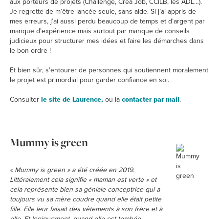
aux porteurs de projets (Challenge, Créa Job, CCILB, les ADL…).
Je regrette de m’être lancée seule, sans aide. Si j’ai appris de
mes erreurs, j’ai aussi perdu beaucoup de temps et d’argent par
manque d’expérience mais surtout par manque de conseils
judicieux pour structurer mes idées et faire les démarches dans
le bon ordre !
Et bien sûr, s’entourer de personnes qui soutiennent moralement
le projet est primordial pour garder confiance en soi.
Consulter
le site de Laurence,
ou la
contacter par mail
.
Mummy is green
« Mummy is green » a été créée en 2019.
Littéralement cela signifie « maman est verte » et
cela représente bien sa géniale conceptrice qui a
toujours vu sa mère coudre quand elle était petite
fille. Elle leur faisait des vêtements à son frère et à
elle. Et logiquement, quand elle est tombée