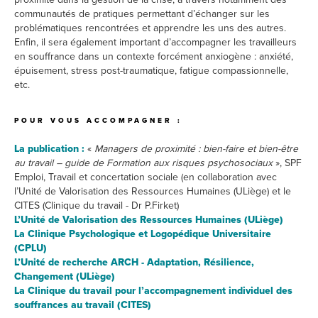
communautés de pratiques permettant d’échanger sur les
problématiques rencontrées et apprendre les uns des autres.
Enfin, il sera également important d’accompagner les travailleurs
en souffrance dans un contexte forcément anxiogène : anxiété,
épuisement, stress post-traumatique, fatigue compassionnelle,
etc.
POUR VOUS ACCOMPAGNER :
La publication :
«
Managers de proximité : bien-faire et bien-être
au travail – guide de Formation aux risques psychosociaux
», SPF
Emploi, Travail et concertation sociale (en collaboration avec
l’Unité de Valorisation des Ressources Humaines (ULiège) et le
CITES (Clinique du travail - Dr P.Firket)
L’Unité de Valorisation des Ressources Humaines (ULiège)
La Clinique Psychologique et Logopédique Universitaire
(CPLU)
L’Unité de recherche ARCH - Adaptation, Résilience,
Changement (ULiège)
La Clinique du travail pour l’accompagnement individuel des
souffrances au travail (CITES)