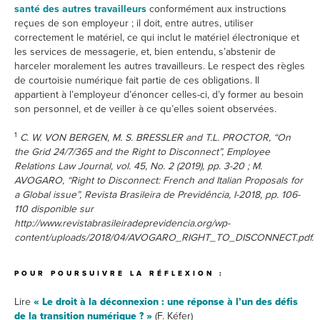
santé des autres travailleurs
conformément aux instructions
reçues de son employeur ; il doit, entre autres, utiliser
correctement le matériel, ce qui inclut le matériel électronique et
les services de messagerie, et, bien entendu, s’abstenir de
harceler moralement les autres travailleurs. Le respect des règles
de courtoisie numérique fait partie de ces obligations. Il
appartient à l’employeur d’énoncer celles-ci, d’y former au besoin
son personnel, et de veiller à ce qu’elles soient observées.
1
C. W. VON BERGEN, M. S. BRESSLER and T.L. PROCTOR, “On
the Grid 24/7/365 and the Right to Disconnect”, Employee
Relations Law Journal, vol. 45, No. 2 (2019), pp. 3-20 ; M.
AVOGARO, “Right to Disconnect: French and Italian Proposals for
a Global issue”, Revista Brasileira de Previdência, I-2018, pp. 106-
110 disponible sur
http://www.revistabrasileiradeprevidencia.org/wp-
content/uploads/2018/04/AVOGARO_RIGHT_TO_DISCONNECT.pdf.
POUR POURSUIVRE LA RÉFLEXION :
Lire
« Le droit à la déconnexion : une réponse à l’un des défis
de la transition numérique ? »
(F. Kéfer)