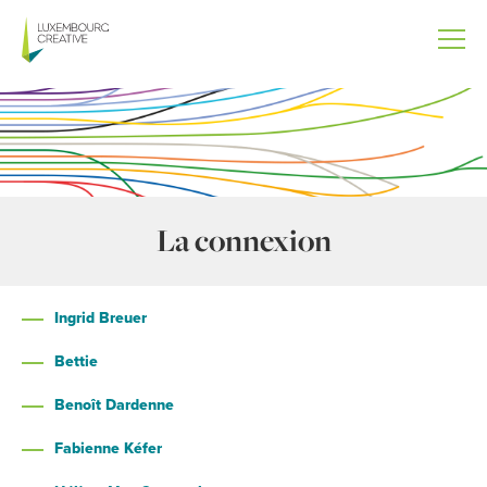
Aller
au
contenu
principal
La connexion
Ingrid Breuer
Bettie
Benoît Dardenne
Fabienne Kéfer